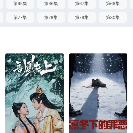
第65集
第66集
第67集
第68集
第77集
第78集
第79集
第80集