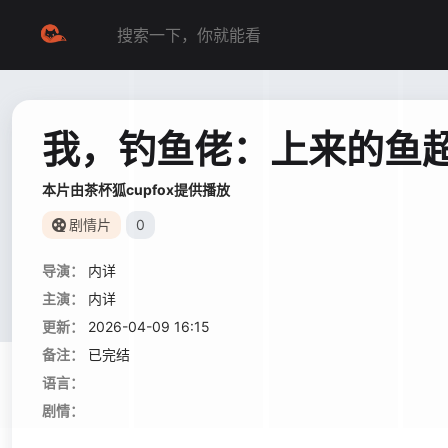
我，钓鱼佬：上来的鱼
本片由茶杯狐cupfox提供播放
剧情片
0
导演：
内详
主演：
内详
更新：
2026-04-09 16:15
备注：
已完结
语言：
剧情：