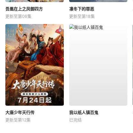
吾凰在上之凤御四方
凛冬下的罪恶
更新至第06集
更新至第18集
大唐少年天行传
我以纸人镇百鬼
更新至第12集
已完结