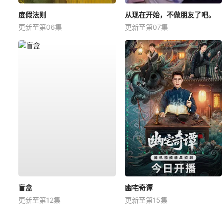
度假法则
从现在开始，不做朋友了吧。
更新至第06集
更新至第07集
盲盒
幽宅奇谭
更新至第12集
更新至第15集