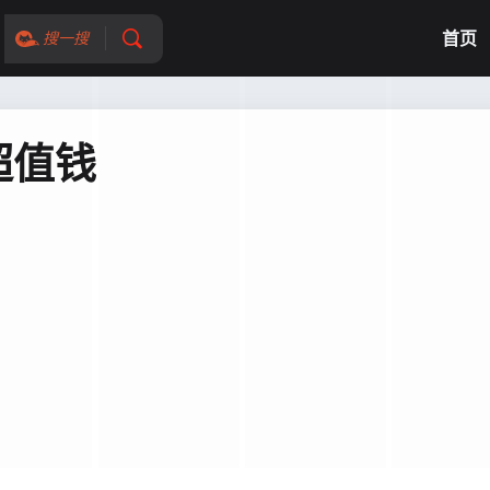
首页
搜一搜
超值钱