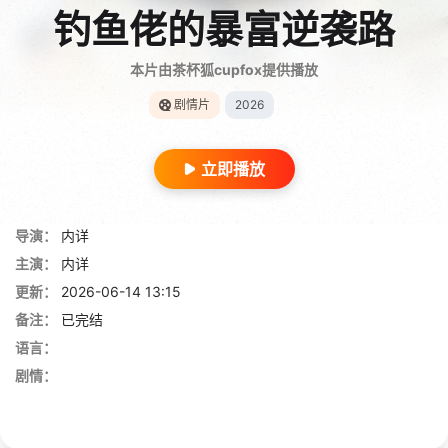
钓鱼佬的暴富逆袭路
本片由茶杯狐cupfox提供播放
剧情片
2026
立即播放
导演：
内详
主演：
内详
更新：
2026-06-14 13:15
备注：
已完结
语言：
剧情：