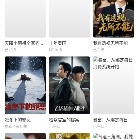
天降小萌祖全家齐齐宠
十年泰国
我有透视无所不能
已完结
HD国语
已完结
凛冬下的罪恶
检察官室的提案
暴富：从绑定每日消费系统开始
更新至第16集
已完结
已完结