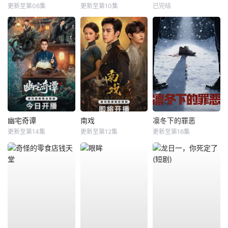
更新至第06集
更新至第10集
已完结
幽宅奇谭
南戏
凛冬下的罪恶
更新至第14集
更新至第12集
更新至第16集