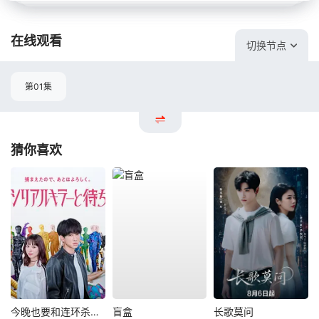
在线观看
切换节点
第01集
猜你喜欢
今晚也要和连环杀手约会
盲盒
长歌莫问