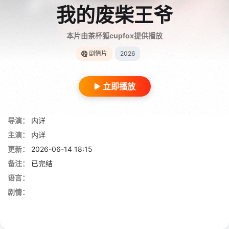
我的废柴王爷
本片由茶杯狐cupfox提供播放
剧情片
2026
立即播放
导演：
内详
主演：
内详
更新：
2026-06-14 18:15
备注：
已完结
语言：
剧情：