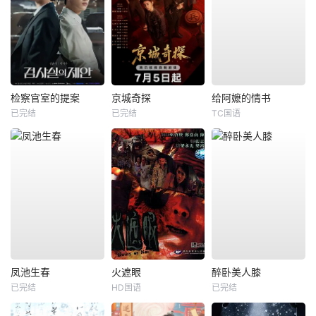
检察官室的提案
京城奇探
给阿嬷的情书
已完结
已完结
TC国语
凤池生春
火遮眼
醉卧美人膝
已完结
HD国语
已完结