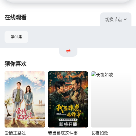
在线观看
切换节点
第01集
猜你喜欢
爱情正路过
我当卧底这件事
长夜如歌