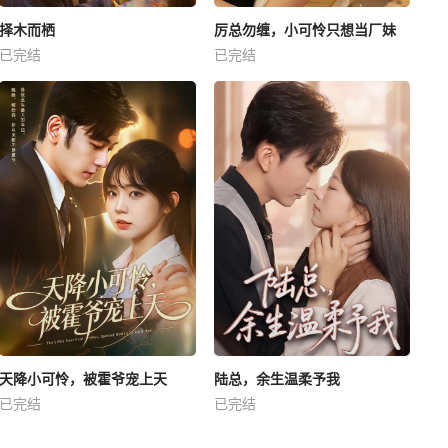
择木而栖
厉总勿缠，小可怜只想当厂妹
已完结
已完结
天降小可怜，被霍爷宠上天
陆总，余生温柔予我
已完结
已完结