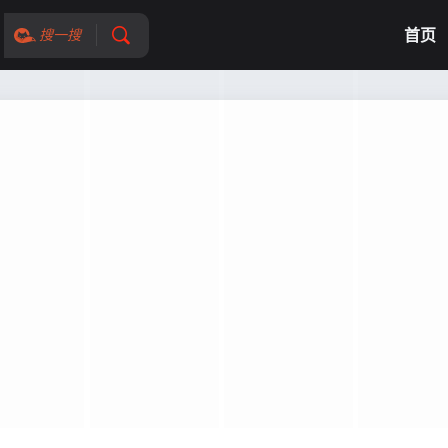
首页
搜一搜