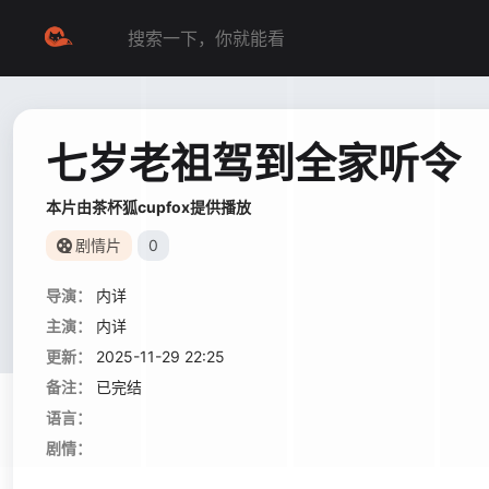
七岁老祖驾到全家听令
本片由茶杯狐cupfox提供播放
剧情片
0
导演：
内详
主演：
内详
更新：
2025-11-29 22:25
备注：
已完结
语言：
剧情：