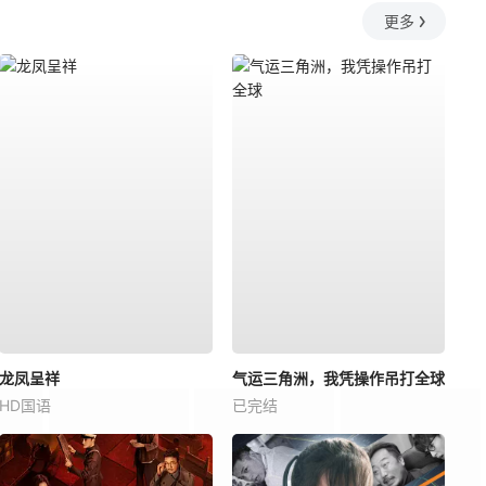
更多
龙凤呈祥
气运三角洲，我凭操作吊打全球
HD国语
已完结