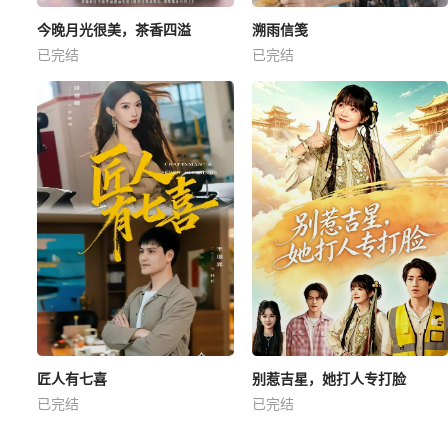
今晚月光很美，茶香四溢
溯雨信笺
已完结
已完结
匠人有七喜
别惹吉星，她打人专打脸
已完结
已完结