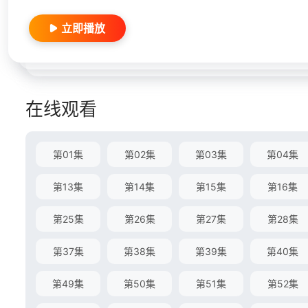
立即播放
在线观看
第01集
第02集
第03集
第04集
第13集
第14集
第15集
第16集
第25集
第26集
第27集
第28集
第37集
第38集
第39集
第40集
第49集
第50集
第51集
第52集