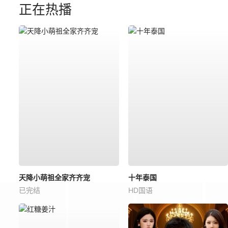
正在热播
天降小萌祖全家齐齐宠
十年泰国
已完结
HD国语