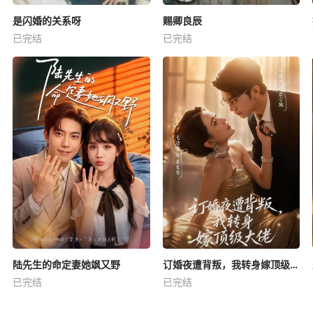
是闪婚的关系呀
赐卿良辰
已完结
已完结
陆先生的命定妻她飒又野
订婚夜遭背叛，我转身嫁顶级大佬
已完结
已完结