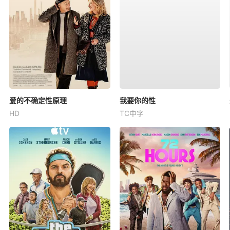
爱的不确定性原理
我要你的性
HD
TC中字