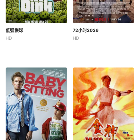
低弧慢球
72小时2026
HD
HD