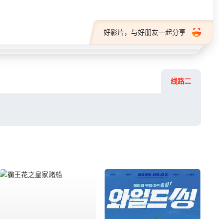
好影片，与好朋友一起分享
线路二