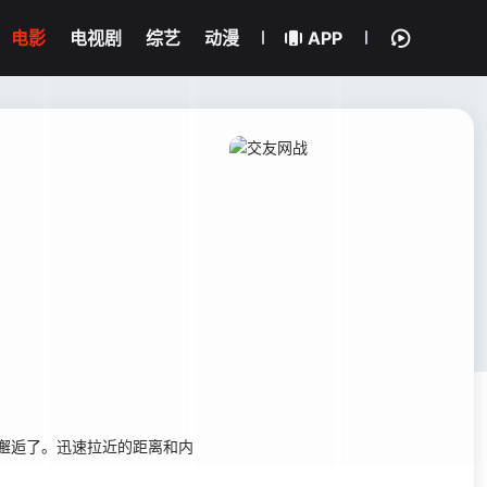
电影
电视剧
综艺
动漫
APP
中，他们邂逅了。迅速拉近的距离和内