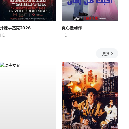
开膛手杰克2026
真心慢动作
HD
HD
更多