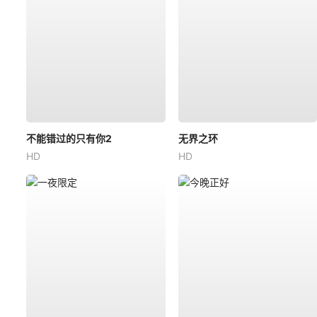
不能错过的只有你2
无界之环
HD
HD