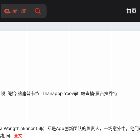
首页
搜一搜
尔顿
缇恰·翁迪普卡侬
Thanapop Yoovijit
帕查楠·贾吉拉乔特
icha Wongthipkanont 饰）都是App创新团队的负责人，一场意外
同...
全文