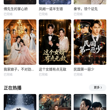
傅先生的掌心娇
凤阙一诺半生错
秦爷，领个证先
已完结
已完结
已完结
我家娘子，不对劲第四季
这个女婿有点无敌
民国第一惡少
已完结
已完结
已完结
正在热播
更多