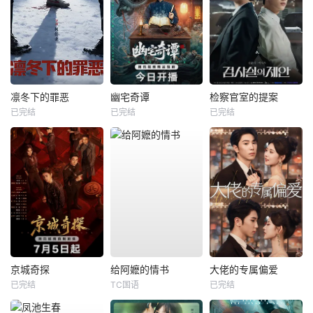
凛冬下的罪恶
幽宅奇谭
检察官室的提案
已完结
已完结
已完结
京城奇探
给阿嬷的情书
大佬的专属偏爱
已完结
TC国语
已完结