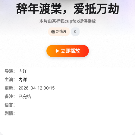
辞年渡棠，爱抵万劫
本片由茶杯狐cupfox提供播放
剧情片
0
立即播放
导演：
内详
主演：
内详
更新：
2026-04-12 00:15
备注：
已完结
语言：
剧情：