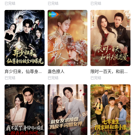
已完结
已完结
已完结
弃少归来，仙尊身份被全网曝光
蛊色撩人
限时一百天，和前夫谈恋爱
已完结
已完结
已完结