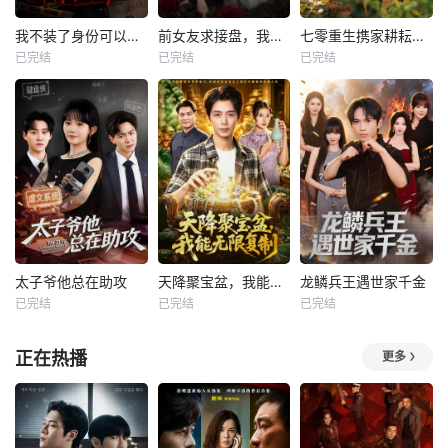
我不装了身份可以偷走那我的病例呢
前女友求接盘，我反手闪婚女神
七零重生携家耕耘奔小康
已完结
已完结
已完结
太子爷他总在助攻
天降聚宝盆，我能无限复制
龙鳞兵王遇世家千金
已完结
已完结
已完结
正在热播
更多