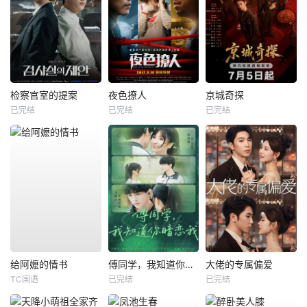
检察官室的提案
夜色撩人
京城奇探
已完结
已完结
已完结
给阿嬷的情书
傅同学，我知道你暗恋我
大佬的专属偏爱
TC国语
已完结
已完结