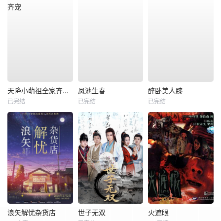
天降小萌祖全家齐齐宠
凤池生春
醉卧美人膝
已完结
已完结
已完结
浪矢解忧杂货店
世子无双
火遮眼